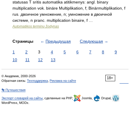
statusas T sritis automatika atitikmenys: angl. binary
multiplication vok. binäre Multiplikation, f; Binärmultiplikation, f
rus. двоичное умножение, n; умножение в двоичной
системе, n pranc. multiplication binaire, f …
Automatikos terminų žodynas
Страницы
←
Предыдущая
Следующая
→
1
2
3
4
5
6
7
8
9
10
11
12
13
© Академик, 2000-2026
18+
Обратная связь:
Техподдержка
,
Реклама на сайте
👣 Путешествия
Экспорт словарей на сайты
, сделанные на PHP,
Joomla,
Drupal,
WordPress, MODx.