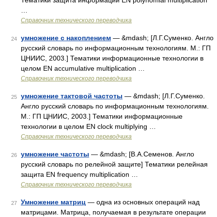
Тематики защита информации EN polynomial multiplication
…
Справочник технического переводчика
умножение с накоплением
— &mdash; [Л.Г.Суменко. Англо
24
русский словарь по информационным технологиям. М.: ГП
ЦНИИС, 2003.] Тематики информационные технологии в
целом EN accumulative multiplication …
Справочник технического переводчика
умножение тактовой частоты
— &mdash; [Л.Г.Суменко.
25
Англо русский словарь по информационным технологиям.
М.: ГП ЦНИИС, 2003.] Тематики информационные
технологии в целом EN clock multiplying …
Справочник технического переводчика
умножение частоты
— &mdash; [В.А.Семенов. Англо
26
русский словарь по релейной защите] Тематики релейная
защита EN frequency multiplication …
Справочник технического переводчика
Умножение матриц
— одна из основных операций над
27
матрицами. Матрица, получаемая в результате операции