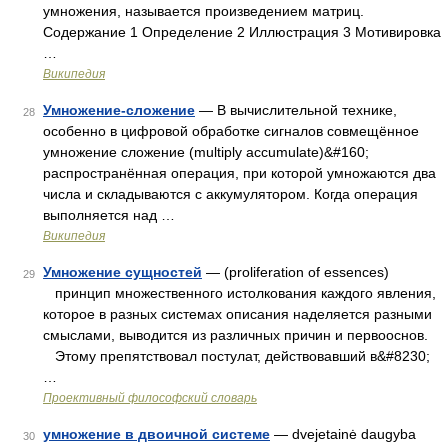
умножения, называется произведением матриц.
Содержание 1 Определение 2 Иллюстрация 3 Мотивировка
…
Википедия
Умножение-сложение
— В вычислительной технике,
28
особенно в цифровой обработке сигналов совмещённое
умножение сложение (multiply accumulate)&#160;
распространённая операция, при которой умножаются два
числа и складываются с аккумулятором. Когда операция
выполняется над …
Википедия
Умножение сущностей
— (proliferation of essences)
29
принцип множественного истолкования каждого явления,
которое в разных системах описания наделяется разными
смыслами, выводится из различных причин и первооснов.
Этому препятствовал постулат, действовавший в&#8230;
…
Проективный философский словарь
умножение в двоичной системе
— dvejetainė daugyba
30