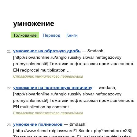
умножение
Толкование
Перевод
Книги
умножение на обратную дробь
— &mdash;
21
[http://slovarionline.ru/anglo russkiy slovar neftegazovoy
promyishlennosti/] Тематики нефтегазовая промышленность
EN reciprocal multiplication …
Справочник технического переводчика
умножение на постоянную величину
— &mdash;
22
[http://slovarionline.ru/anglo russkiy slovar neftegazovoy
promyishlennosti/] Тематики нефтегазовая промышленность
EN multiplication by constant …
Справочник технического переводчика
умножение полиномов
— &mdash;
23
[[http://www.rfcmd.ru/glossword/1.8/index.php?a=index d=23]]